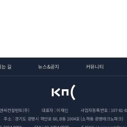
시는 길
뉴스&공지
커뮤니티
앤씨컨설턴트(주)
대표자 : 이재인
사업자등록번호 : 107-81-8
주소 : 경기도 광명시 하안로 60, B동 1004호 (소하동 광명테크노파크)