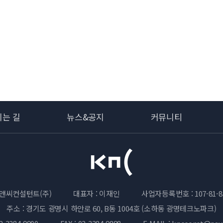
시는 길
뉴스&공지
커뮤니티
앤씨컨설턴트(주)
대표자 : 이재인
사업자등록번호 : 107-81-8
주소 : 경기도 광명시 하안로 60, B동 1004호 (소하동 광명테크노파크)