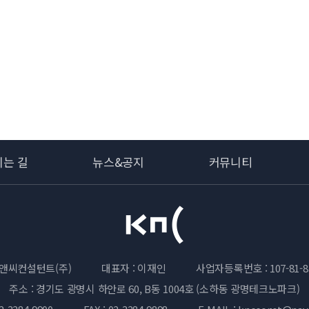
시는 길
뉴스&공지
커뮤니티
앤씨컨설턴트(주)
대표자 : 이재인
사업자등록번호 : 107-81-8
주소 : 경기도 광명시 하안로 60, B동 1004호 (소하동 광명테크노파크)