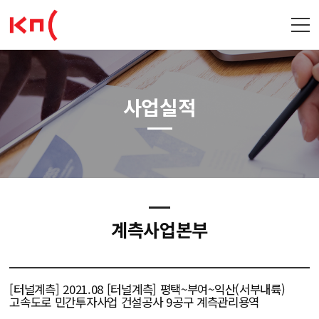
사업실적
계측사업본부
[터널계측] 2021.08 [터널계측] 평택~부여~익산(서부내륙)
고속도로 민간투자사업 건설공사 9공구 계측관리용역