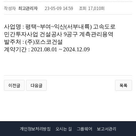
작성자
최고관리자
23-05-09 14:59
조회
17,010회
사업명 :
평택~부여~익산(서부내륙) 고속도로
민간투자사업 건설공사 9공구 계측관리용역
발주처 : (주)포스코건설
계약기간 : 2021.08.01 ~ 2024.12.09
이전글
다음글
목록
개인정보처리방침
오시는 길
그룹웨어
보고서관리