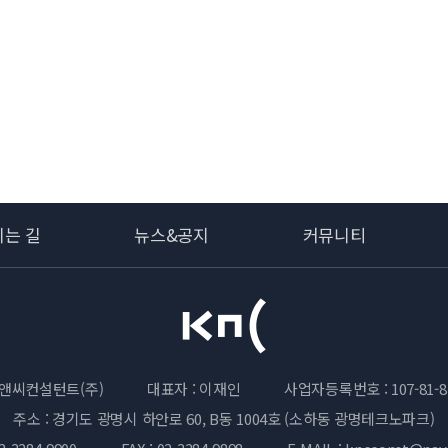
시는 길
뉴스&공지
커뮤니티
앤씨컨설턴트(주)
대표자 : 이재인
사업자등록번호 : 107-81-8
주소 : 경기도 광명시 하안로 60, B동 1004호 (소하동 광명테크노파크)