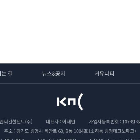
시는 길
뉴스&공지
커뮤니티
앤씨컨설턴트(주)
대표자 : 이재인
사업자등록번호 : 107-81-8
주소 : 경기도 광명시 하안로 60, B동 1004호 (소하동 광명테크노파크)